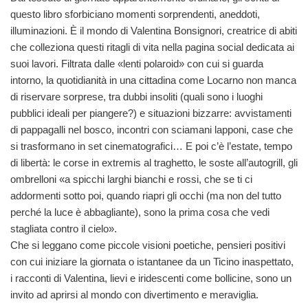
questo libro sforbiciano momenti sorprendenti, aneddoti,
illuminazioni. È il mondo di Valentina Bonsignori, creatrice di abiti
che colleziona questi ritagli di vita nella pagina social dedicata ai
suoi lavori. Filtrata dalle «lenti polaroid» con cui si guarda
intorno, la quotidianità in una cittadina come Locarno non manca
di riservare sorprese, tra dubbi insoliti (quali sono i luoghi
pubblici ideali per piangere?) e situazioni bizzarre: avvistamenti
di pappagalli nel bosco, incontri con sciamani lapponi, case che
si trasformano in set cinematografici… E poi c’è l’estate, tempo
di libertà: le corse in extremis al traghetto, le soste all’autogrill, gli
ombrelloni «a spicchi larghi bianchi e rossi, che se ti ci
addormenti sotto poi, quando riapri gli occhi (ma non del tutto
perché la luce è abbagliante), sono la prima cosa che vedi
stagliata contro il cielo».
Che si leggano come piccole visioni poetiche, pensieri positivi
con cui iniziare la giornata o istantanee da un Ticino inaspettato,
i racconti di Valentina, lievi e iridescenti come bollicine, sono un
invito ad aprirsi al mondo con divertimento e meraviglia.