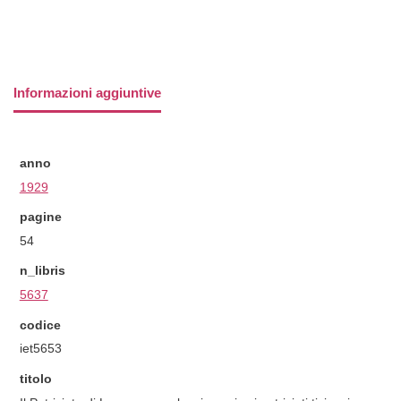
Informazioni aggiuntive
anno
1929
pagine
54
n_libris
5637
codice
iet5653
titolo